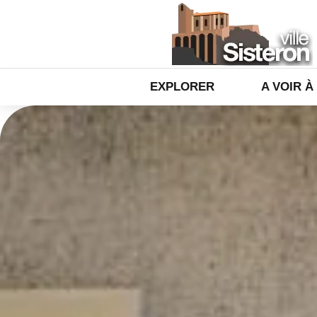
EXPLORER
A VOIR À