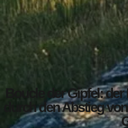
Boucle der Gipfel: de
durch den Abstieg von
G