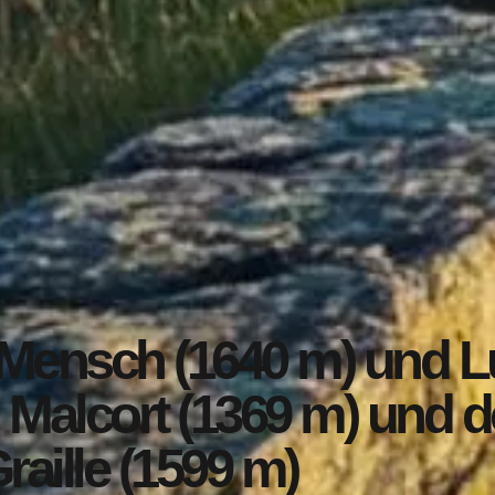
r Mensch (1640 m) und L
 Malcort (1369 m) und 
raille (1599 m)