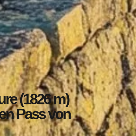
ure (1826 m)
den Pass von