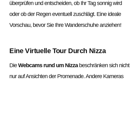
überprüfen und entscheiden, ob Ihr Tag sonnig wird
oder ob der Regen eventuell zuschlägt. Eine ideale
Vorschau, bevor Sie Ihre Wanderschuhe anziehen!
Eine Virtuelle Tour Durch Nizza
Die
Webcams rund um Nizza
beschränken sich nicht
nur auf Ansichten der Promenade. Andere Kameras
bieten faszinierende Aufnahmen von
Sehenswürdigkeiten wie dem
Vieux Nice
, dem
Place
Masséna
und sogar dem Strand von Castel. Diese
Kameras enthüllen die architektonische Vielfalt und die
herzliche Atmosphäre, die die Stadt charakterisieren.