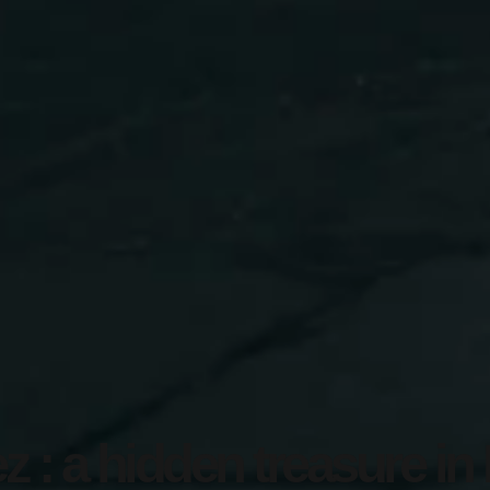
 : a hidden treasure in