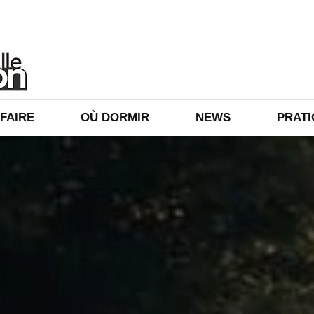
 FAIRE
OÙ DORMIR
NEWS
PRAT