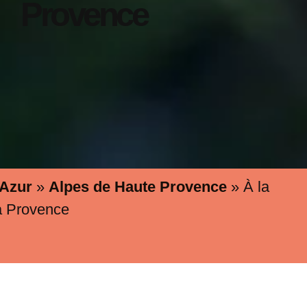
Provence
'Azur
»
Alpes de Haute Provence
»
À la
a Provence