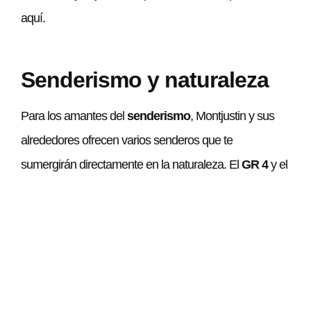
aquí.
Senderismo y naturaleza
Para los amantes del
senderismo
, Montjustin y sus
alrededores ofrecen varios senderos que te
sumergirán directamente en la naturaleza. El
GR 4
y el
GR 97
son rutas que conectan Montjustin con
Céreste
. Estas caminatas son la ocasión perfecta para
descubrir paisajes variados y disfrutar de la fauna y
flora locales. ¡Prepárate para hacer encuentros
maravillosos… en particular con unos caracoles, que
son los campeones de la lentitud!