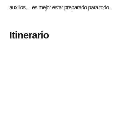
auxilios… es mejor estar preparado para todo.
Itinerario
El recorrido clásico te lleva del refugio Quintino Sella, a
través de praderas coloridas, antes de abordar una
pendiente más empinada hacia la cima. Instállete con
un buen sándwich de jamón antes de comenzar la
última parte, mucho más técnica. Al llegar a la cima,
saborea la vista panorámica de los Alpes y los valles
circundantes que se despliegan como un cuadro vivo.