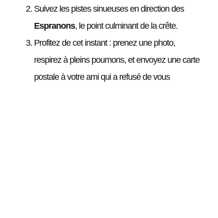
Suivez les pistes sinueuses en direction des
Espranons
, le point culminant de la crête.
Profitez de cet instant : prenez une photo,
respirez à pleins poumons, et envoyez une carte
postale à votre ami qui a refusé de vous
accompagner !
Pour le retour, vous pourrez opter pour le même
chemin ou en explorer un nouveau pour rajouter
un peu de piquant à votre journée.
Au sommet, la vue est à la hauteur de l’effort : un
panorama exceptionnel sur les paysages environnants,
du relief et des étendues des Alpes. C’est une véritable
explosion de couleurs, de formes et de sérénité ! Le