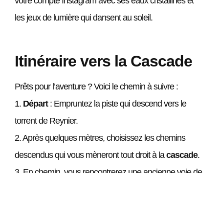
votre compte Instagram avec ses eaux cristallines et
les jeux de lumière qui dansent au soleil.
Itinéraire vers la Cascade
Prêts pour l’aventure ? Voici le chemin à suivre :
1.
Départ
: Empruntez la piste qui descend vers le
torrent de Reynier.
2. Après quelques mètres, choisissez les chemins
descendus qui vous mèneront tout droit à la
cascade
.
3. En chemin, vous rencontrerez une ancienne voie de
canyoning, alors gardez votre sens d’aventure à portée
de main. Pour les plus téméraires, une petite escalade