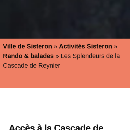
Ville de Sisteron
»
Activités Sisteron
»
Rando & balades
»
Les Splendeurs de la
Cascade de Reynier
Accès à la Cascade de