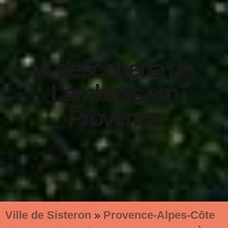
À descoberta de
Lambruis em
Provence
Ville de Sisteron
»
Provence-Alpes-Côte