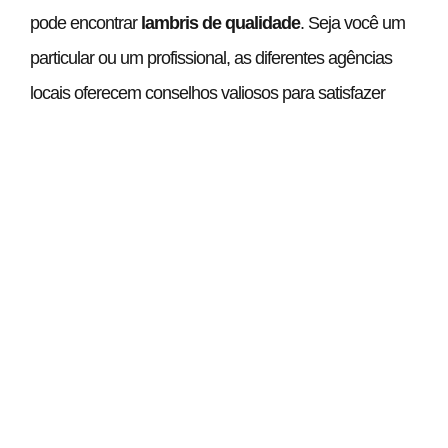
pode encontrar
lambris de qualidade
. Seja você um
particular ou um profissional, as diferentes agências
locais oferecem conselhos valiosos para satisfazer
seus projetos de renovação. Os especialistas locais
saberão orientá-lo entre seus produtos, sejam lambris
de madeira ou PVC, garantindo um acabamento que
atenda perfeitamente às suas expectativas.
Os lambris de PVC: uma alternativa
inovadora
Diante da crescente popularidade do
lambris de PVC
,
muitos se perguntam se eles valem a madeira. Com