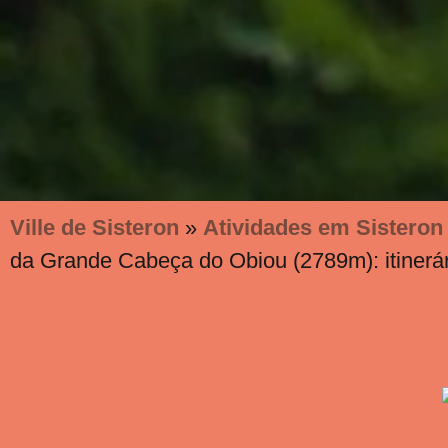
Ville de Sisteron
»
Atividades em Sisteron
da Grande Cabeça do Obiou (2789m): itinerári