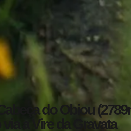
beça do Obiou (2789m):
 via a Vire da Gravata