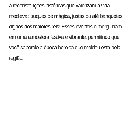
a reconstituições históricas que valorizam a vida
medieval: truques de mágica, justas ou até banquetes
dignos dos maiores reis! Esses eventos o mergulham
em uma atmosfera festiva e vibrante, permitindo que
você saboreie a época heroica que moldou esta bela
região.
Uma viagem sensorial
através da história
Visitar um castelo forte na Provence é muito mais do
que uma simples atividade turística. É uma verdadeira
imersão na
história
, onde cada pedra murmura lendas