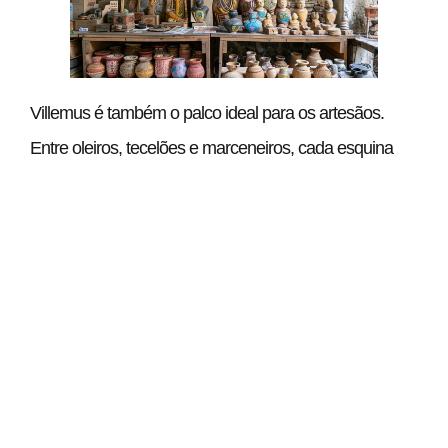
Villemus é também o palco ideal para os artesãos.
Entre oleiros, tecelões e marceneiros, cada esquina
conta uma criação única. Essas profissões de paixão
representam um vínculo fundamental com o território.
Ao passear pelas ruas, não é raro encontrar um
artesão em trabalho. Um pequeno passeio por seus
ateliês irá mergulhá-lo no universo de materiais nobres
e saberes ancestrais. Encantados, surpreendemo-nos
a admirar essas obras-primas que podem muito bem
embelezar nossa sala ou nossa cozinha.