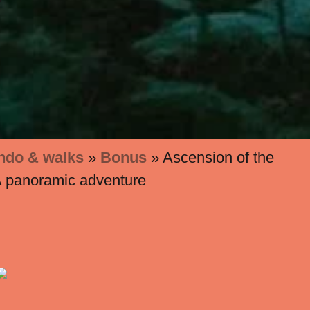
ndo & walks
»
Bonus
»
Ascension of the
A panoramic adventure