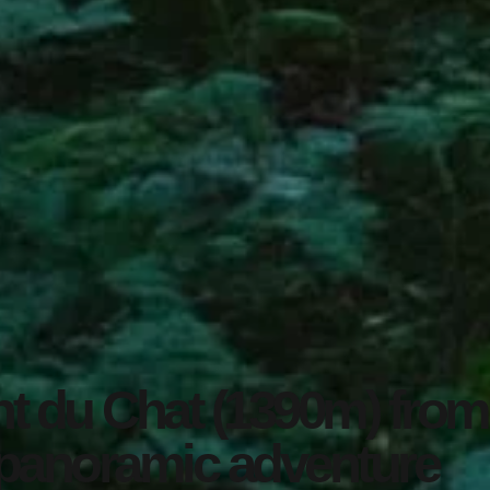
t du Chat (1390m) from 
 panoramic adventure