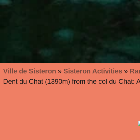
Ville de Sisteron
»
Sisteron Activities
»
Ra
Dent du Chat (1390m) from the col du Chat: 